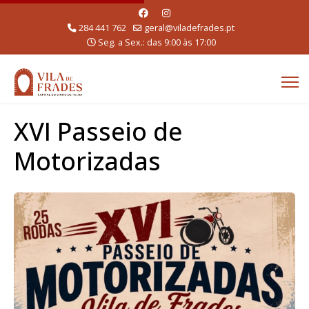
284 441 762
geral@viladefrades.pt
Seg. a Sex.: das 9:00 às 17:00
XVI Passeio de
Motorizadas