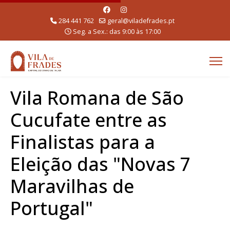
284 441 762
geral@viladefrades.pt
Seg. a Sex.: das 9:00 às 17:00
Vila Romana de São
Cucufate entre as
Finalistas para a
Eleição das "Novas 7
Maravilhas de
Portugal"