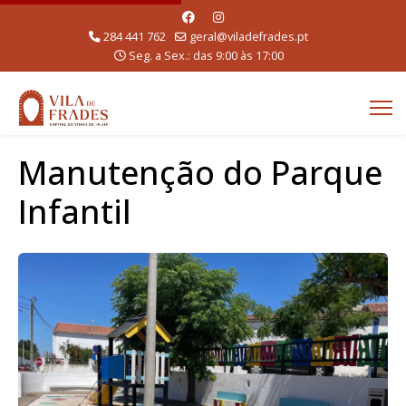
284 441 762
geral@viladefrades.pt
Seg. a Sex.: das 9:00 às 17:00
Manutenção do Parque
Infantil