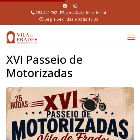
284 441 762
geral@viladefrades.pt
Seg. a Sex.: das 9:00 às 17:00
XVI Passeio de
Motorizadas