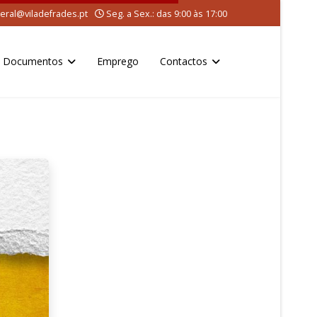
eral@viladefrades.pt
Seg. a Sex.: das 9:00 às 17:00
Documentos
Emprego
Contactos