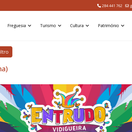
284 441 762
g
Freguesia
Turismo
Cultura
Património
iltro
ma)