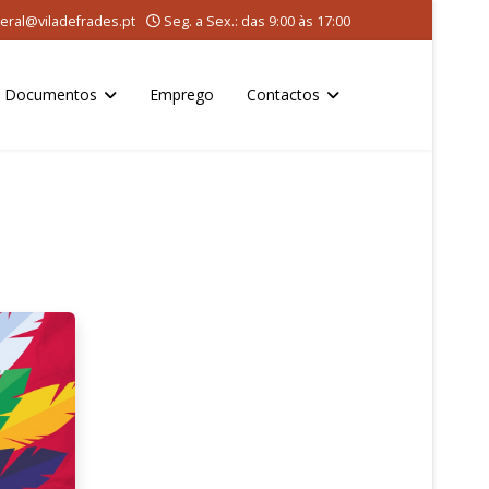
eral@viladefrades.pt
Seg. a Sex.: das 9:00 às 17:00
Documentos
Emprego
Contactos