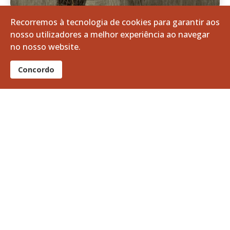
Recorremos à tecnologia de cookies para garantir aos
nosso utilizadores a melhor experiência ao navegar
Visita Especial à Junta de Freguesia
no nosso website.
de Vila de Frades
Concordo