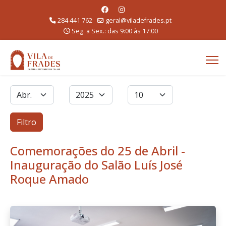
284 441 762
geral@viladefrades.pt
Seg. a Sex.: das 9:00 às 17:00
Filtros
Mês
Ano
Qtd. a exibir
Filtro
Comemorações do 25 de Abril -
Inauguração do Salão Luís José
Roque Amado