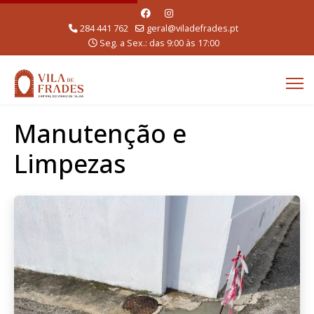
284 441 762
geral@viladefrades.pt
Seg. a Sex.: das 9:00 às 17:00
Manutenção e
Limpezas