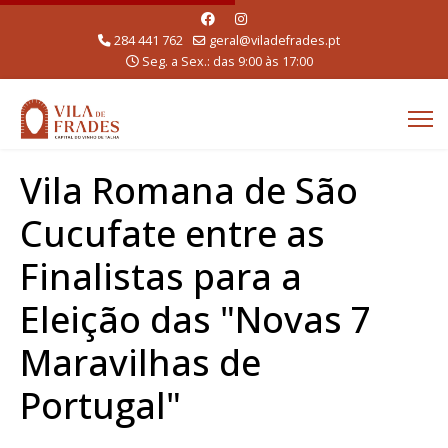
284 441 762
geral@viladefrades.pt
Seg. a Sex.: das 9:00 às 17:00
Vila Romana de São
Cucufate entre as
Finalistas para a
Eleição das "Novas 7
Maravilhas de
Portugal"