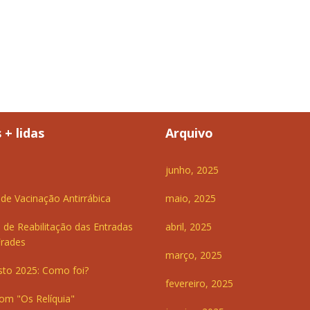
 + lidas
Arquivo
junho, 2025
e Vacinação Antirrábica
maio, 2025
 de Reabilitação das Entradas
abril, 2025
Frades
março, 2025
sto 2025: Como foi?
fevereiro, 2025
om "Os Relíquia"