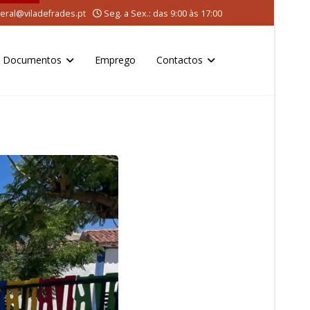
eral@viladefrades.pt
Seg. a Sex.: das 9:00 às 17:00
Documentos
Emprego
Contactos