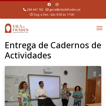
284 441 762
geral@viladefrades.pt
Seg. a Sex.: das 9:00 às 17:00
Entrega de Cadernos de
Actividades
Anterior
Seguint