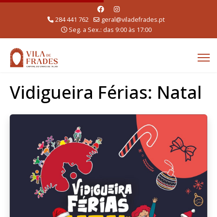
284 441 762
geral@viladefrades.pt
Seg. a Sex.: das 9:00 às 17:00
Vidigueira Férias: Natal