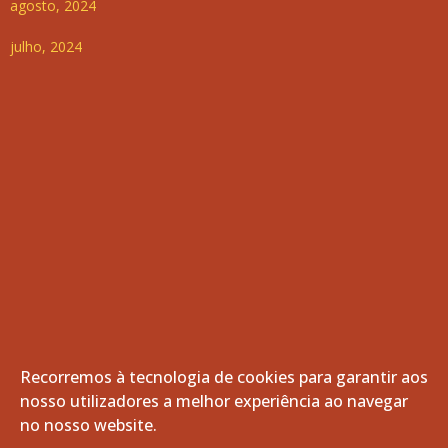
agosto, 2024
julho, 2024
Recorremos à tecnologia de cookies para garantir aos
nosso utilizadores a melhor experiência ao navegar
© 2026 Freguesia de Vila de Frades. Todos os direitos
no nosso website.
reservados.