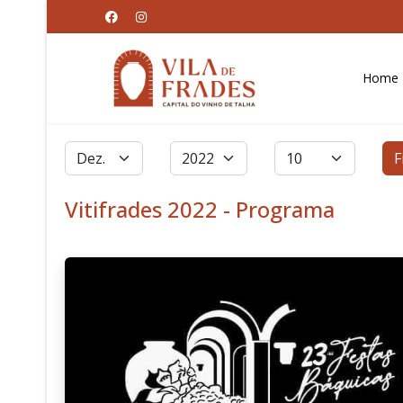
Home
Filtros
Mês
Ano
Qtd. a exibir
F
Vitifrades 2022 - Programa