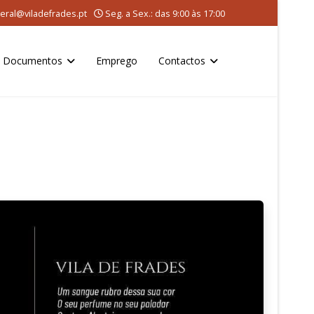
eral@viladefrades.pt
Seg. a Sex.: das 9:00 às 17:00
Documentos
Emprego
Contactos