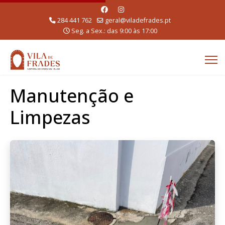
284 441 762
geral@viladefrades.pt
Seg. a Sex.: das 9:00 às 17:00
Manutenção e
Limpezas