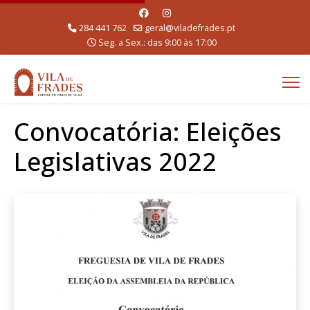
284 441 762
geral@viladefrades.pt
Seg. a Sex.: das 9:00 às 17:00
Convocatória: Eleições
Legislativas 2022