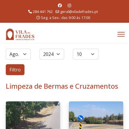
284 441 762
geral@viladefrades.pt
Seg. a Sex.: das 9:00 às 17:00
Filtros
Mês
Ano
Qtd. a exibir
Filtro
Limpeza de Bermas e Cruzamentos