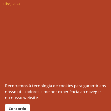
julho, 2024
Recorremos à tecnologia de cookies para garantir aos
nosso utilizadores a melhor experiência ao navegar
© 2026 Freguesia de Vila de Frades. Todos os direitos
no nosso website.
reservados.
®
Concordo
website por:
smardigital