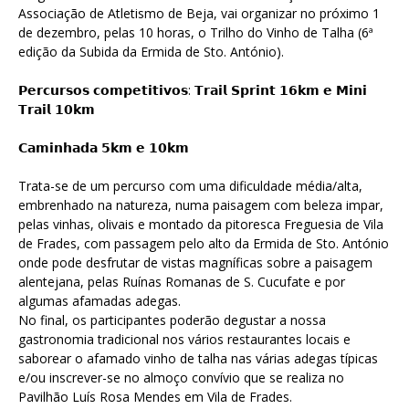
Associação de Atletismo de Beja, vai organizar no próximo 1
de dezembro, pelas 10 horas, o Trilho do Vinho de Talha (6ª
edição da Subida da Ermida de Sto. António).
𝗣𝗲𝗿𝗰𝘂𝗿𝘀𝗼𝘀 𝗰𝗼𝗺𝗽𝗲𝘁𝗶𝘁𝗶𝘃𝗼𝘀: 𝗧𝗿𝗮𝗶𝗹 𝗦𝗽𝗿𝗶𝗻𝘁 𝟭𝟲𝗸𝗺 𝗲 𝗠𝗶𝗻𝗶
𝗧𝗿𝗮𝗶𝗹 𝟭𝟬𝗸𝗺
𝗖𝗮𝗺𝗶𝗻𝗵𝗮𝗱𝗮 𝟱𝗸𝗺 𝗲 𝟭𝟬𝗸𝗺
Trata-se de um percurso com uma dificuldade média/alta,
embrenhado na natureza, numa paisagem com beleza impar,
pelas vinhas, olivais e montado da pitoresca Freguesia de Vila
de Frades, com passagem pelo alto da Ermida de Sto. António
onde pode desfrutar de vistas magníficas sobre a paisagem
alentejana, pelas Ruínas Romanas de S. Cucufate e por
algumas afamadas adegas.
No final, os participantes poderão degustar a nossa
gastronomia tradicional nos vários restaurantes locais e
saborear o afamado vinho de talha nas várias adegas típicas
e/ou inscrever-se no almoço convívio que se realiza no
Pavilhão Luís Rosa Mendes em Vila de Frades.