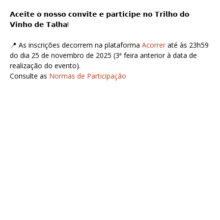
𝗔𝗰𝗲𝗶𝘁𝗲 𝗼 𝗻𝗼𝘀𝘀𝗼 𝗰𝗼𝗻𝘃𝗶𝘁𝗲 𝗲 𝗽𝗮𝗿𝘁𝗶𝗰𝗶𝗽𝗲 𝗻𝗼 𝗧𝗿𝗶𝗹𝗵𝗼 𝗱𝗼
𝗩𝗶𝗻𝗵𝗼 𝗱𝗲 𝗧𝗮𝗹𝗵𝗮!
📍 As inscrições decorrem na plataforma
Acorrer
até às 23h59
do dia 25 de novembro de 2025 (3ª feira anterior à data de
realização do evento).
Consulte as
Normas de Participação