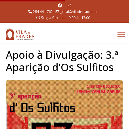
284 441 762
geral@viladefrades.pt
Seg. a Sex.: das 9:00 às 17:00
Apoio à Divulgação: 3.ª
Aparição d'Os Sulfitos