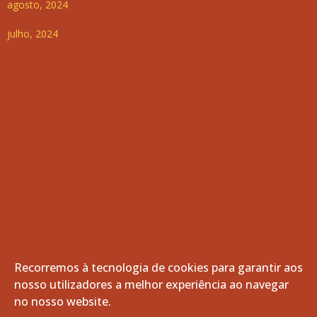
agosto, 2024
julho, 2024
Recorremos à tecnologia de cookies para garantir aos
nosso utilizadores a melhor experiência ao navegar
© 2026 Freguesia de Vila de Frades. Todos os direitos
no nosso website.
reservados.