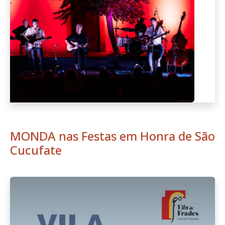
Anterior
Seguint
MONDA nas Festas em Honra de São
Cucufate