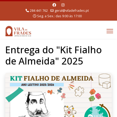
284 441 762
geral@viladefrades.pt
Seg. a Sex.: das 9:00 às 17:00
Entrega do "Kit Fialho
de Almeida" 2025