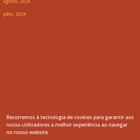
agosto, 2024
julho, 2024
Recorremos à tecnologia de cookies para garantir aos
nosso utilizadores a melhor experiência ao navegar
© 2026 Freguesia de Vila de Frades. Todos os direitos
no nosso website.
reservados.