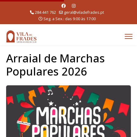
284 441 762
geral@viladefrades.pt
Seg. a Sex.: das 9:00 às 17:00
Arraial de Marchas
Populares 2026