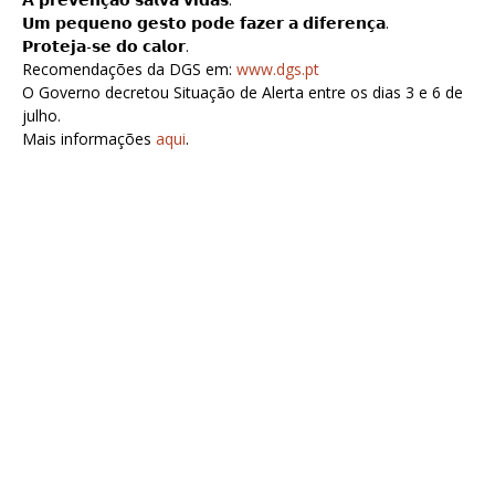
𝗨𝗺 𝗽𝗲𝗾𝘂𝗲𝗻𝗼 𝗴𝗲𝘀𝘁𝗼 𝗽𝗼𝗱𝗲 𝗳𝗮𝘇𝗲𝗿 𝗮 𝗱𝗶𝗳𝗲𝗿𝗲𝗻𝗰̧𝗮.
𝗣𝗿𝗼𝘁𝗲𝗷𝗮-𝘀𝗲 𝗱𝗼 𝗰𝗮𝗹𝗼𝗿.
Recomendações da DGS em:
www.dgs.pt
O Governo decretou Situação de Alerta entre os dias 3 e 6 de
julho.
Mais informações
aqui
.