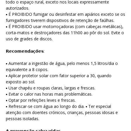
todo o espaço rural, exceto nos locais expressamente
autorizados.
▪ É PROIBIDO fumigar ou desinfestar em apiários exceto se os
fumigadores tiverem dispositivos de retenção de faúlhas.
▪ É PROIBIDO usar motorroçadoras (com cabeças metálicas),
corta-matos e destroçadores das 11h00 ao pôr do sol. Evite o
uso de grades de discos.
𝗥𝗲𝗰𝗼𝗺𝗲𝗻𝗱𝗮𝗰̧𝗼̃𝗲𝘀:
▪ Aumentar a ingestão de água, pelo menos 1,5 litros/dia o
equivalente a 8 copos.
▪ Aplicar protetor solar com fator superior a 30, quando
exposto ao sol.
▪ Usar chapéu e roupas claras, largas e frescas.
▪ Evitar o calor nas horas mais problemáticas.
▪ Optar por refeições leves e frescas.
▪ Refrescar-se com água ao longo do dia. ▪ Ter especial
atenção com doentes crónicos, crianças, pessoas idosas e
pessoas isoladas.
𝗔 𝗽𝗿𝗲𝘃𝗲𝗻𝗰̧𝗮̃𝗼 𝘀𝗮𝗹𝘃𝗮 𝘃𝗶𝗱𝗮𝘀.