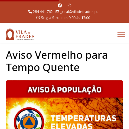
284 441 762
geral@viladefrades.pt
Seg. a Sex.: das 9:00 às 17:00
Aviso Vermelho para
Tempo Quente