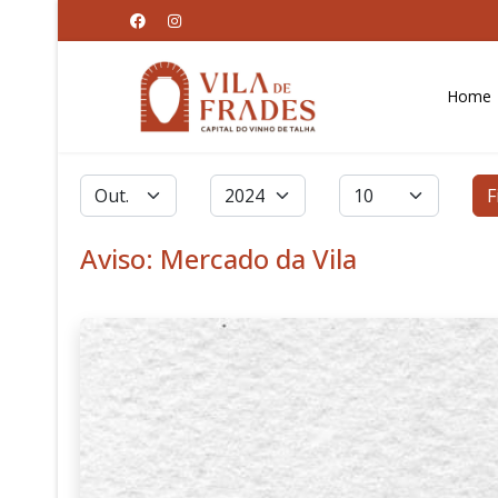
Home
Filtros
Mês
Ano
Qtd. a exibir
F
Aviso: Mercado da Vila