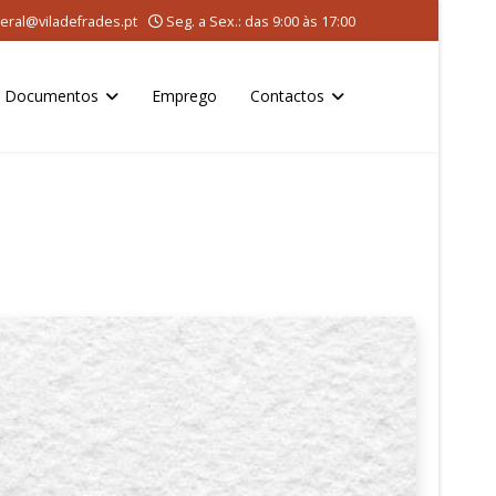
eral@viladefrades.pt
Seg. a Sex.: das 9:00 às 17:00
Documentos
Emprego
Contactos