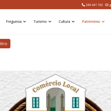
284 441 762
g
Freguesia
Turismo
Cultura
Património
iltro