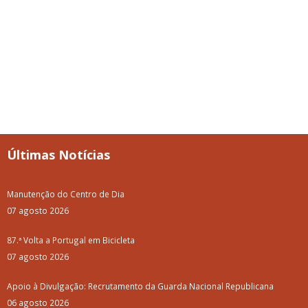
06 agosto 2026
Limpeza e Manutenção dos Tanques do Ribeiro da Vila
05 agosto 2026
Curso Profissional de Bombeiro: O teu futuro pode começar aqui!
05 agosto 2026
Notícias + lidas
Vitifrades
Campanha de Vacinação Antirrábica
Empreitada de Reabilitação das Entradas de Vila de Frades
Luar d'Agosto 2025: Como foi?
Concerto com "Os Relíquia"