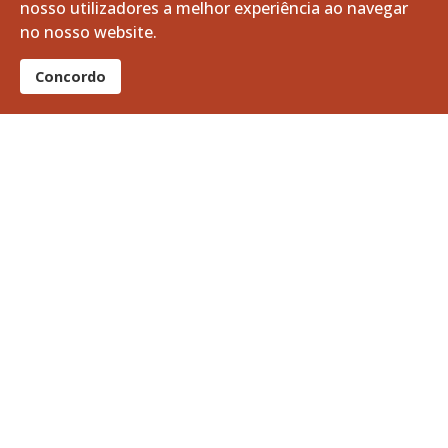
nosso utilizadores a melhor experiência ao navegar
no nosso website.
março, 2025
fevereiro, 2025
Concordo
janeiro, 2025
dezembro, 2024
novembro, 2024
outubro, 2024
setembro, 2024
agosto, 2024
julho, 2024