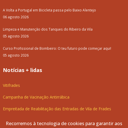
Passeio para Idosos, Reformados e Pensionistas - Setúbal 2025
Luar D'Agosto 2025
Limpeza e Manutenção dos Tanques do Ribeiro da Vila
Campanha de Desratização e Desbaratização
Entrega do "Kit Fialho de Almeida" 2025
Trilho do Vinho de Talha
Aviso: Mercado da Vila (Agosto e Setembro)
Arquivo
junho, 2025
maio, 2025
Recorremos à tecnologia de cookies para garantir aos
abril, 2025