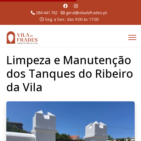
284 441 762
geral@viladefrades.pt
Seg. a Sex.: das 9:00 às 17:00
Limpeza e Manutenção
dos Tanques do Ribeiro
da Vila