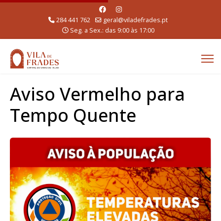
284 441 762
geral@viladefrades.pt
Seg. a Sex.: das 9:00 às 17:00
Aviso Vermelho para
Tempo Quente