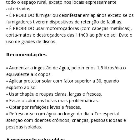
todo o espaço rural, exceto nos locais expressamente
autorizados.
▪ É PROIBIDO fumigar ou desinfestar em apiários exceto se os
fumigadores tiverem dispositivos de retenção de faúlhas.
▪ É PROIBIDO usar motorroçadoras (com cabeças metálicas),
corta-matos e destroçadores das 11h00 ao pôr do sol. Evite o
uso de grades de discos.
𝗥𝗲𝗰𝗼𝗺𝗲𝗻𝗱𝗮𝗰̧𝗼̃𝗲𝘀:
▪ Aumentar a ingestão de água, pelo menos 1,5 litros/dia o
equivalente a 8 copos.
▪ Aplicar protetor solar com fator superior a 30, quando
exposto ao sol.
▪ Usar chapéu e roupas claras, largas e frescas.
▪ Evitar o calor nas horas mais problemáticas.
▪ Optar por refeições leves e frescas.
▪ Refrescar-se com água ao longo do dia. ▪ Ter especial
atenção com doentes crónicos, crianças, pessoas idosas e
pessoas isoladas.
𝗔 𝗽𝗿𝗲𝘃𝗲𝗻𝗰̧𝗮̃𝗼 𝘀𝗮𝗹𝘃𝗮 𝘃𝗶𝗱𝗮𝘀.