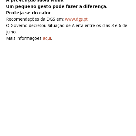
𝗨𝗺 𝗽𝗲𝗾𝘂𝗲𝗻𝗼 𝗴𝗲𝘀𝘁𝗼 𝗽𝗼𝗱𝗲 𝗳𝗮𝘇𝗲𝗿 𝗮 𝗱𝗶𝗳𝗲𝗿𝗲𝗻𝗰̧𝗮.
𝗣𝗿𝗼𝘁𝗲𝗷𝗮-𝘀𝗲 𝗱𝗼 𝗰𝗮𝗹𝗼𝗿.
Recomendações da DGS em:
www.dgs.pt
O Governo decretou Situação de Alerta entre os dias 3 e 6 de
julho.
Mais informações
aqui
.