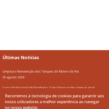
Últimas Notícias
Limpeza e Manutenção dos Tanques do Ribeiro da Vila
05 agosto 2026
Curso Profissional de Bombeiro: O teu futuro pode começar aqui!
05 agosto 2026
Recorremos à tecnologia de cookies para garantir aos
nosso utilizadores a melhor experiência ao navegar
Junta de Freguesia de Vila de Frades Adjudica Projeto para Novo
no nosso website.
Loteamento Habitacional