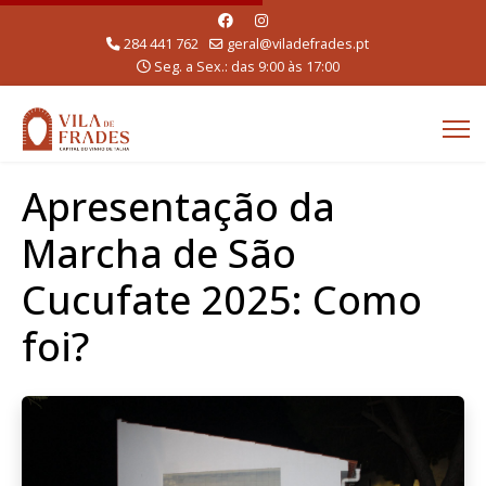
284 441 762
geral@viladefrades.pt
Seg. a Sex.: das 9:00 às 17:00
Apresentação da
Marcha de São
Cucufate 2025: Como
foi?