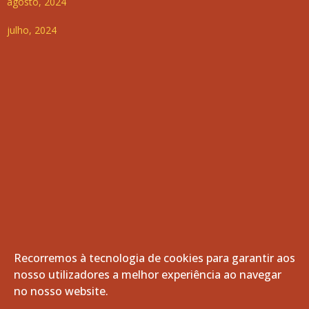
agosto, 2024
julho, 2024
Recorremos à tecnologia de cookies para garantir aos
nosso utilizadores a melhor experiência ao navegar
© 2026 Freguesia de Vila de Frades. Todos os direitos
no nosso website.
reservados.