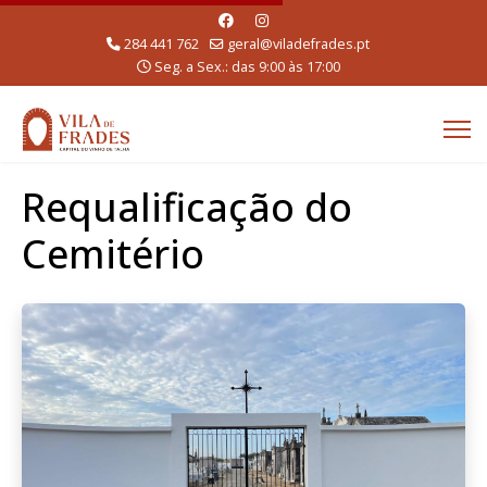
284 441 762
geral@viladefrades.pt
Seg. a Sex.: das 9:00 às 17:00
Requalificação do
Cemitério