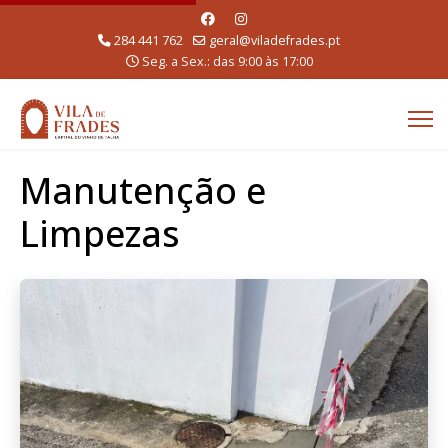
284 441 762
geral@viladefrades.pt
Seg. a Sex.: das 9:00 às 17:00
Manutenção e
Limpezas