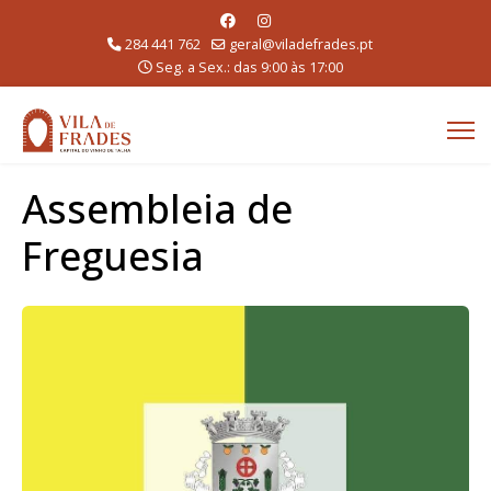
284 441 762
geral@viladefrades.pt
Seg. a Sex.: das 9:00 às 17:00
Assembleia de
Freguesia