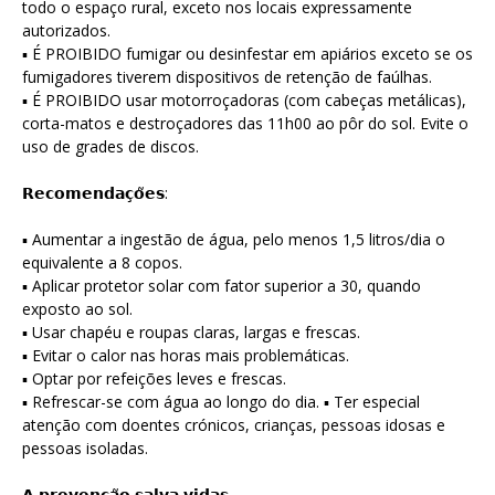
todo o espaço rural, exceto nos locais expressamente
autorizados.
▪ É PROIBIDO fumigar ou desinfestar em apiários exceto se os
fumigadores tiverem dispositivos de retenção de faúlhas.
▪ É PROIBIDO usar motorroçadoras (com cabeças metálicas),
corta-matos e destroçadores das 11h00 ao pôr do sol. Evite o
uso de grades de discos.
𝗥𝗲𝗰𝗼𝗺𝗲𝗻𝗱𝗮𝗰̧𝗼̃𝗲𝘀:
▪ Aumentar a ingestão de água, pelo menos 1,5 litros/dia o
equivalente a 8 copos.
▪ Aplicar protetor solar com fator superior a 30, quando
exposto ao sol.
▪ Usar chapéu e roupas claras, largas e frescas.
▪ Evitar o calor nas horas mais problemáticas.
▪ Optar por refeições leves e frescas.
▪ Refrescar-se com água ao longo do dia. ▪ Ter especial
atenção com doentes crónicos, crianças, pessoas idosas e
pessoas isoladas.
𝗔 𝗽𝗿𝗲𝘃𝗲𝗻𝗰̧𝗮̃𝗼 𝘀𝗮𝗹𝘃𝗮 𝘃𝗶𝗱𝗮𝘀.