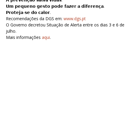
𝗨𝗺 𝗽𝗲𝗾𝘂𝗲𝗻𝗼 𝗴𝗲𝘀𝘁𝗼 𝗽𝗼𝗱𝗲 𝗳𝗮𝘇𝗲𝗿 𝗮 𝗱𝗶𝗳𝗲𝗿𝗲𝗻𝗰̧𝗮.
𝗣𝗿𝗼𝘁𝗲𝗷𝗮-𝘀𝗲 𝗱𝗼 𝗰𝗮𝗹𝗼𝗿.
Recomendações da DGS em:
www.dgs.pt
O Governo decretou Situação de Alerta entre os dias 3 e 6 de
julho.
Mais informações
aqui
.