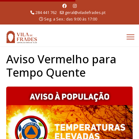
284 441 762
geral@viladefrades.pt
Seg. a Sex.: das 9:00 às 17:00
Aviso Vermelho para
Tempo Quente