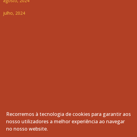
agosto, 2024
julho, 2024
Recorremos à tecnologia de cookies para garantir aos
nosso utilizadores a melhor experiência ao navegar
© 2026 Freguesia de Vila de Frades. Todos os direitos
no nosso website.
reservados.