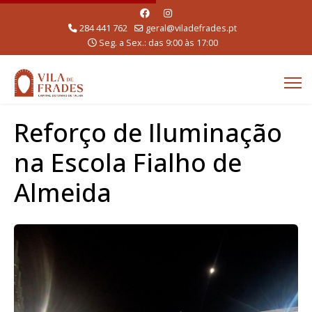
284 441 762
geral@viladefrades.pt
Seg. a Sex.: das 9:00 às 17:00
Reforço de Iluminação
na Escola Fialho de
Almeida