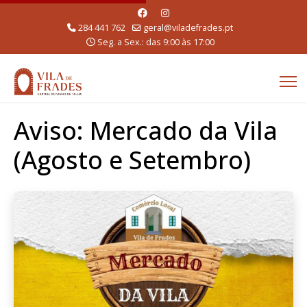
284 441 762
geral@viladefrades.pt
Seg. a Sex.: das 9:00 às 17:00
Aviso: Mercado da Vila
(Agosto e Setembro)