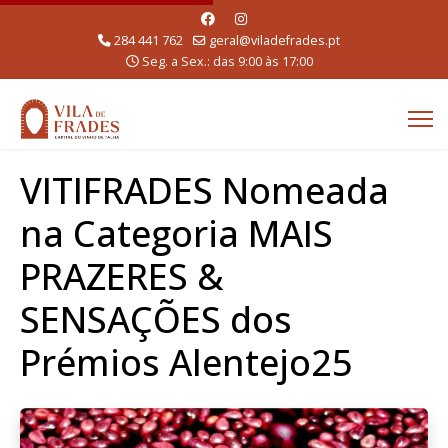
284 441 762
geral@viladefrades.pt
Seg. a Sex.: das 9:00 às 17:00
VITIFRADES Nomeada
na Categoria MAIS
PRAZERES &
SENSAÇÕES dos
Prémios Alentejo25