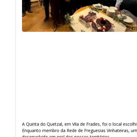
A Quinta do Quetzal, em Vila de Frades, foi o local esco
Enquanto membro da Rede de Freguesias Vinhateiras, um p
desenvolvido em prol dos nossos territórios.