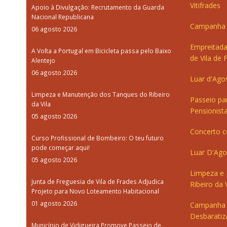
Vitifrades
Apoio à Divulgação: Recrutamento da Guarda
Nacional Republicana
Campanha d
06 agosto 2026
Empreitada
A Volta a Portugal em Bicicleta passa pelo Baixo
de Vila de 
Alentejo
06 agosto 2026
Luar d'Ago
Limpeza e Manutenção dos Tanques do Ribeiro
Passeio pa
da Vila
Pensionista
05 agosto 2026
Concerto c
Curso Profissional de Bombeiro: O teu futuro
pode começar aqui!
Luar D'Ago
05 agosto 2026
Limpeza e
Junta de Freguesia de Vila de Frades Adjudica
Ribeiro da V
Projeto para Novo Loteamento Habitacional
01 agosto 2026
Campanha 
Desbaratiz
Município de Vidigueira Promove Passeio de