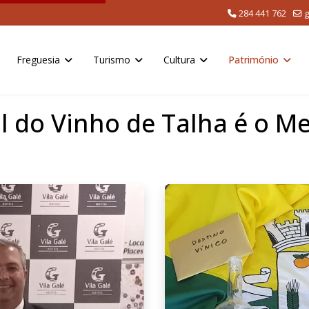
284 441 762
g
Freguesia
Turismo
Cultura
Património
al do Vinho de Talha é o M