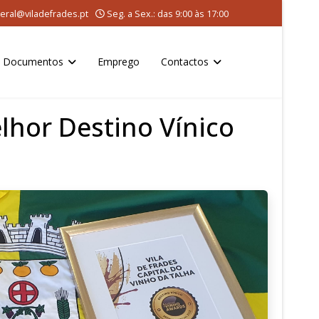
eral@viladefrades.pt
Seg. a Sex.: das 9:00 às 17:00
Documentos
Emprego
Contactos
elhor Destino Vínico