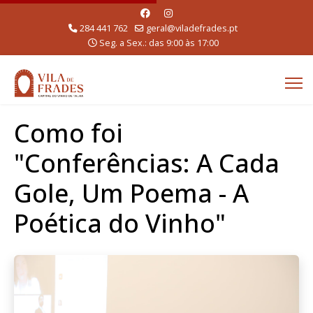
284 441 762
geral@viladefrades.pt
Seg. a Sex.: das 9:00 às 17:00
Como foi
"Conferências: A Cada
Gole, Um Poema - A
Poética do Vinho"