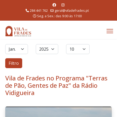
284 441 762
geral@viladefrades.pt
Seg. a Sex.: das 9:00 às 17:00
Filtros
Mês
Ano
Qtd. a exibir
Filtro
Vila de Frades no Programa "Terras
de Pão, Gentes de Paz" da Rádio
Vidigueira