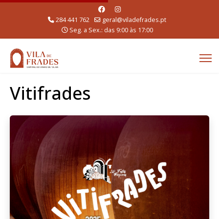
284 441 762
geral@viladefrades.pt
Seg. a Sex.: das 9:00 às 17:00
Vitifrades