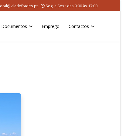
eral@viladefrades.pt
Seg. a Sex.: das 9:00 às 17:00
Documentos
Emprego
Contactos