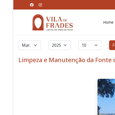
Home
Filtros
Mês
Ano
Qtd. a exibir
F
Limpeza e Manutenção da Fonte 