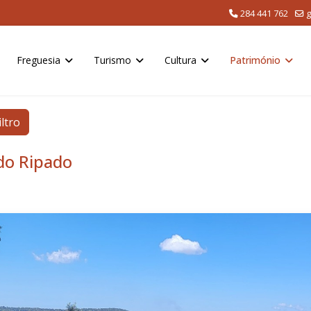
284 441 762
g
Freguesia
Turismo
Cultura
Património
iltro
do Ripado