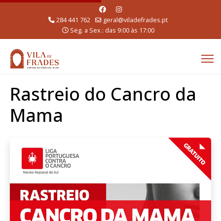
284 441 762
geral@viladefrades.pt
Seg. a Sex.: das 9:00 às 17:00
Rastreio do Cancro da
Mama