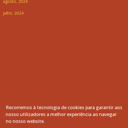
agosto, 2024
julho, 2024
Recorremos à tecnologia de cookies para garantir aos
nosso utilizadores a melhor experiência ao navegar
© 2026 Freguesia de Vila de Frades. Todos os direitos
no nosso website.
reservados.