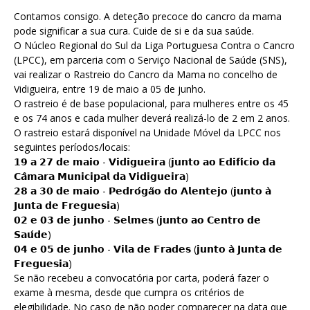
Contamos consigo. A deteção precoce do cancro da mama
pode significar a sua cura. Cuide de si e da sua saúde.
O Núcleo Regional do Sul da Liga Portuguesa Contra o Cancro
(LPCC), em parceria com o Serviço Nacional de Saúde (SNS),
vai realizar o Rastreio do Cancro da Mama no concelho de
Vidigueira, entre 19 de maio a 05 de junho.
O rastreio é de base populacional, para mulheres entre os 45
e os 74 anos e cada mulher deverá realizá-lo de 2 em 2 anos.
O rastreio estará disponível na Unidade Móvel da LPCC nos
seguintes períodos/locais:
𝟭𝟵 𝗮 𝟮𝟳 𝗱𝗲 𝗺𝗮𝗶𝗼 - 𝗩𝗶𝗱𝗶𝗴𝘂𝗲𝗶𝗿𝗮 (𝗷𝘂𝗻𝘁𝗼 𝗮𝗼 𝗘𝗱𝗶𝗳𝗶́𝗰𝗶𝗼 𝗱𝗮
𝗖𝗮̂𝗺𝗮𝗿𝗮 𝗠𝘂𝗻𝗶𝗰𝗶𝗽𝗮𝗹 𝗱𝗮 𝗩𝗶𝗱𝗶𝗴𝘂𝗲𝗶𝗿𝗮)
𝟮𝟴 𝗮 𝟯𝟬 𝗱𝗲 𝗺𝗮𝗶𝗼 - 𝗣𝗲𝗱𝗿𝗼́𝗴𝗮̃𝗼 𝗱𝗼 𝗔𝗹𝗲𝗻𝘁𝗲𝗷𝗼 (𝗷𝘂𝗻𝘁𝗼 𝗮̀
𝗝𝘂𝗻𝘁𝗮 𝗱𝗲 𝗙𝗿𝗲𝗴𝘂𝗲𝘀𝗶𝗮)
𝟬𝟮 𝗲 𝟬𝟯 𝗱𝗲 𝗷𝘂𝗻𝗵𝗼 - 𝗦𝗲𝗹𝗺𝗲𝘀 (𝗷𝘂𝗻𝘁𝗼 𝗮𝗼 𝗖𝗲𝗻𝘁𝗿𝗼 𝗱𝗲
𝗦𝗮𝘂́𝗱𝗲)
𝟬𝟰 𝗲 𝟬𝟱 𝗱𝗲 𝗷𝘂𝗻𝗵𝗼 - 𝗩𝗶𝗹𝗮 𝗱𝗲 𝗙𝗿𝗮𝗱𝗲𝘀 (𝗷𝘂𝗻𝘁𝗼 𝗮̀ 𝗝𝘂𝗻𝘁𝗮 𝗱𝗲
𝗙𝗿𝗲𝗴𝘂𝗲𝘀𝗶𝗮)
Se não recebeu a convocatória por carta, poderá fazer o
exame à mesma, desde que cumpra os critérios de
elegibilidade. No caso de não poder comparecer na data que