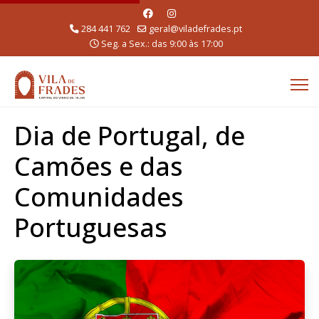
284 441 762
geral@viladefrades.pt
Seg. a Sex.: das 9:00 às 17:00
Dia de Portugal, de
Camões e das
Comunidades
Portuguesas