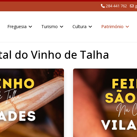
284 441 762
g
Freguesia
Turismo
Cultura
Património
al do Vinho de Talha