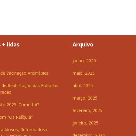
 + lidas
Arquivo
junho, 2025
e Vacinação Antirrábica
maio, 2025
 de Reabilitação das Entradas
abril, 2025
Frades
março, 2025
sto 2025: Como foi?
fevereiro, 2025
om "Os Relíquia"
janeiro, 2025
ra Idosos, Reformados e
dezembro, 2024