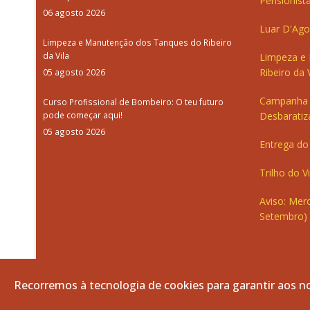
Pensionista
06 agosto 2026
Luar D'Ago
Limpeza e Manutenção dos Tanques do Ribeiro
da Vila
Limpeza e
Ribeiro da V
05 agosto 2026
Campanha 
Curso Profissional de Bombeiro: O teu futuro
pode começar aqui!
Desbaratiz
05 agosto 2026
Entrega do 
Trilho do V
Aviso: Merc
Setembro)
Recorremos à tecnologia de cookies para garantir aos no
© 2026 Freguesia de Vila de Frades. Todos os direitos re