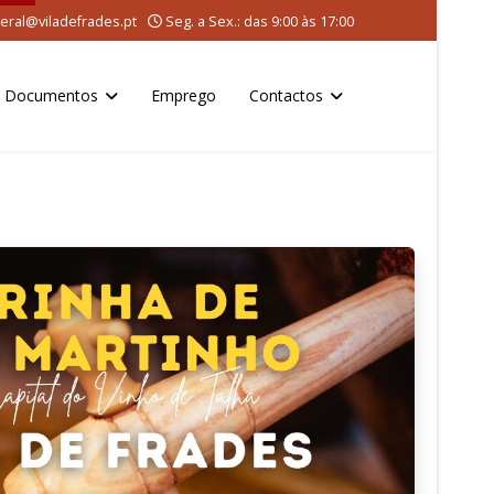
eral@viladefrades.pt
Seg. a Sex.: das 9:00 às 17:00
Documentos
Emprego
Contactos