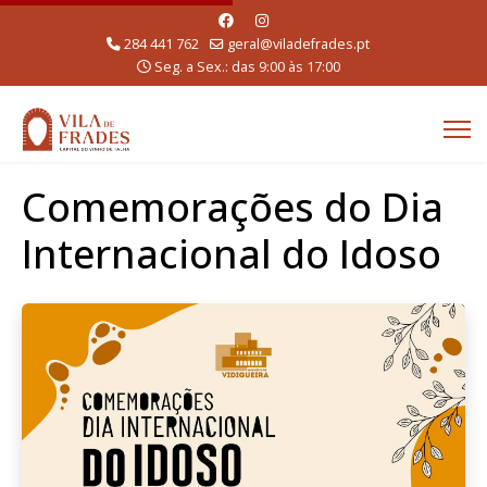
284 441 762
geral@viladefrades.pt
Seg. a Sex.: das 9:00 às 17:00
Comemorações do Dia
Internacional do Idoso