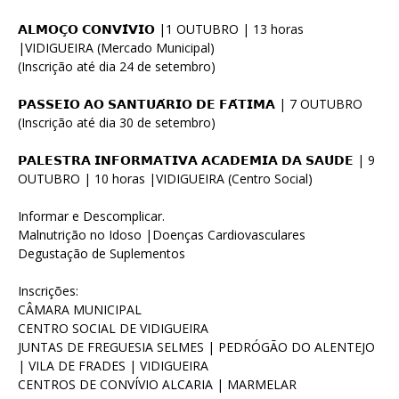
𝗔𝗟𝗠𝗢𝗖̧𝗢 𝗖𝗢𝗡𝗩𝗜́𝗩𝗜𝗢 |1 OUTUBRO | 13 horas
|VIDIGUEIRA (Mercado Municipal)
(Inscrição até dia 24 de setembro)
𝗣𝗔𝗦𝗦𝗘𝗜𝗢 𝗔𝗢 𝗦𝗔𝗡𝗧𝗨𝗔́𝗥𝗜𝗢 𝗗𝗘 𝗙𝗔́𝗧𝗜𝗠𝗔 | 7 OUTUBRO
(Inscrição até dia 30 de setembro)
𝗣𝗔𝗟𝗘𝗦𝗧𝗥𝗔 𝗜𝗡𝗙𝗢𝗥𝗠𝗔𝗧𝗜𝗩𝗔 𝗔𝗖𝗔𝗗𝗘𝗠𝗜𝗔 𝗗𝗔 𝗦𝗔𝗨́𝗗𝗘 | 9
OUTUBRO | 10 horas |VIDIGUEIRA (Centro Social)
Informar e Descomplicar.
Malnutrição no Idoso |Doenças Cardiovasculares
Degustação de Suplementos
Inscrições:
CÂMARA MUNICIPAL
CENTRO SOCIAL DE VIDIGUEIRA
JUNTAS DE FREGUESIA SELMES | PEDRÓGÃO DO ALENTEJO
| VILA DE FRADES | VIDIGUEIRA
CENTROS DE CONVÍVIO ALCARIA | MARMELAR