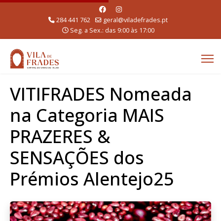
284 441 762
geral@viladefrades.pt
Seg. a Sex.: das 9:00 às 17:00
VITIFRADES Nomeada
na Categoria MAIS
PRAZERES &
SENSAÇÕES dos
Prémios Alentejo25