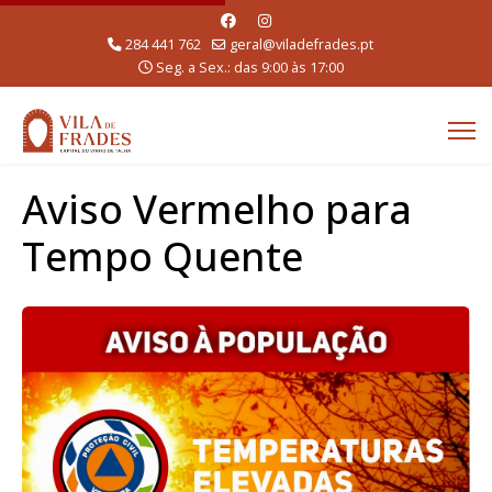
284 441 762
geral@viladefrades.pt
Seg. a Sex.: das 9:00 às 17:00
Aviso Vermelho para
Tempo Quente