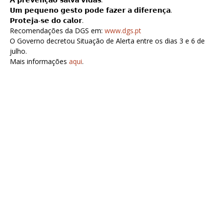
𝗨𝗺 𝗽𝗲𝗾𝘂𝗲𝗻𝗼 𝗴𝗲𝘀𝘁𝗼 𝗽𝗼𝗱𝗲 𝗳𝗮𝘇𝗲𝗿 𝗮 𝗱𝗶𝗳𝗲𝗿𝗲𝗻𝗰̧𝗮.
𝗣𝗿𝗼𝘁𝗲𝗷𝗮-𝘀𝗲 𝗱𝗼 𝗰𝗮𝗹𝗼𝗿.
Recomendações da DGS em:
www.dgs.pt
O Governo decretou Situação de Alerta entre os dias 3 e 6 de
julho.
Mais informações
aqui
.