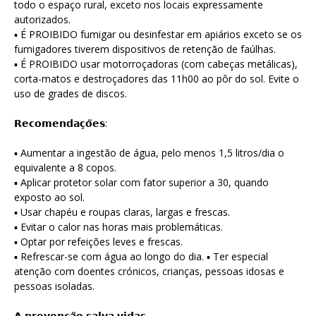
todo o espaço rural, exceto nos locais expressamente
autorizados.
▪ É PROIBIDO fumigar ou desinfestar em apiários exceto se os
fumigadores tiverem dispositivos de retenção de faúlhas.
▪ É PROIBIDO usar motorroçadoras (com cabeças metálicas),
corta-matos e destroçadores das 11h00 ao pôr do sol. Evite o
uso de grades de discos.
𝗥𝗲𝗰𝗼𝗺𝗲𝗻𝗱𝗮𝗰̧𝗼̃𝗲𝘀:
▪ Aumentar a ingestão de água, pelo menos 1,5 litros/dia o
equivalente a 8 copos.
▪ Aplicar protetor solar com fator superior a 30, quando
exposto ao sol.
▪ Usar chapéu e roupas claras, largas e frescas.
▪ Evitar o calor nas horas mais problemáticas.
▪ Optar por refeições leves e frescas.
▪ Refrescar-se com água ao longo do dia. ▪ Ter especial
atenção com doentes crónicos, crianças, pessoas idosas e
pessoas isoladas.
𝗔 𝗽𝗿𝗲𝘃𝗲𝗻𝗰̧𝗮̃𝗼 𝘀𝗮𝗹𝘃𝗮 𝘃𝗶𝗱𝗮𝘀.