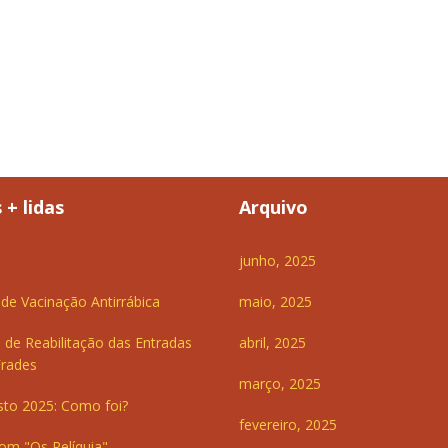
 + lidas
Arquivo
junho, 2025
e Vacinação Antirrábica
maio, 2025
 de Reabilitação das Entradas
abril, 2025
Frades
março, 2025
sto 2025: Como foi?
fevereiro, 2025
om "Os Relíquia"