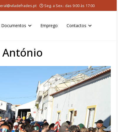
eral@viladefrades.pt
Seg. a Sex.: das 9:00 às 17:00
Documentos
Emprego
Contactos
o António