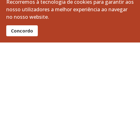
Recorremos à tecnologia de cookies para garantir aos
nosso utilizadores a melhor experiência ao navegar
março, 2025
no nosso website.
fevereiro, 2025
Concordo
janeiro, 2025
dezembro, 2024
novembro, 2024
outubro, 2024
setembro, 2024
agosto, 2024
julho, 2024